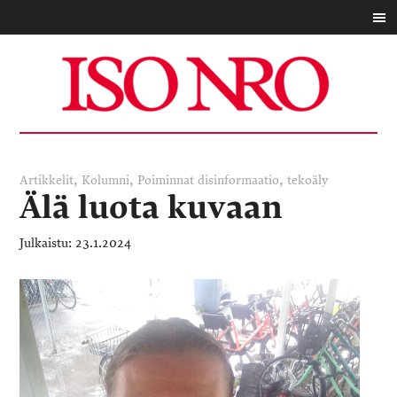
,
,
,
Artikkelit
Kolumni
Poiminnat
disinformaatio
tekoäly
Älä luota kuvaan
23.1.2024