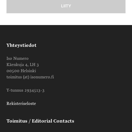
Yhteystiedot
Iso Numero
Käenkuja 4, LH 3
00500 Helsinki
toimitus (at) isonumero.fi
Y-tunnus 2934513-3
Rekisteriseloste
Toimitus / Editorial Contacts