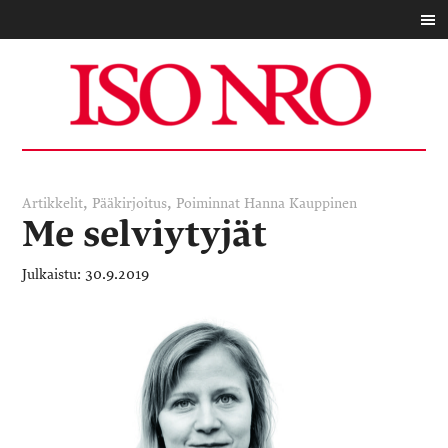
,
,
Artikkelit
Pääkirjoitus
Poiminnat
Hanna Kauppinen
Me selviytyjät
30.9.2019