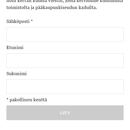
noin kerran kuussa viestin, jossa kerromme kuulumisia
toimistolta ja pääkaupunkiseudun kaduilta.
Sähköposti
*
Etunimi
Sukunimi
*
pakollinen kenttä