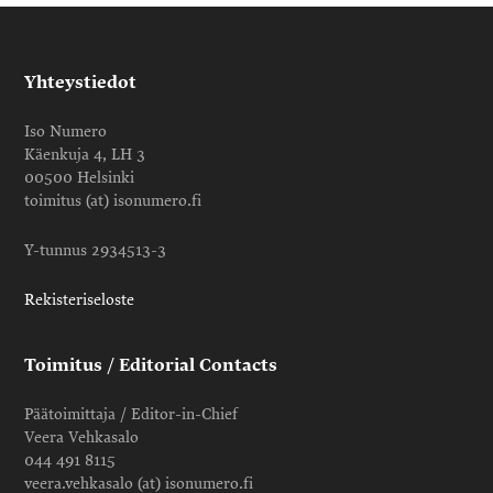
Yhteystiedot
Iso Numero
Käenkuja 4, LH 3
00500 Helsinki
toimitus (at) isonumero.fi
Y-tunnus 2934513-3
Rekisteriseloste
Toimitus / Editorial Contacts
Päätoimittaja / Editor-in-Chief
Veera Vehkasalo
044 491 8115
veera.vehkasalo (at) isonumero.fi