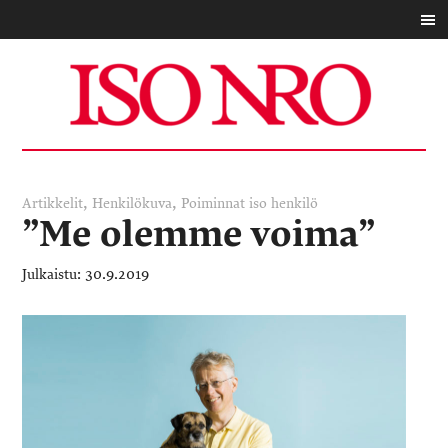
,
,
Artikkelit
Henkilökuva
Poiminnat
iso henkilö
”Me olemme voima”
30.9.2019