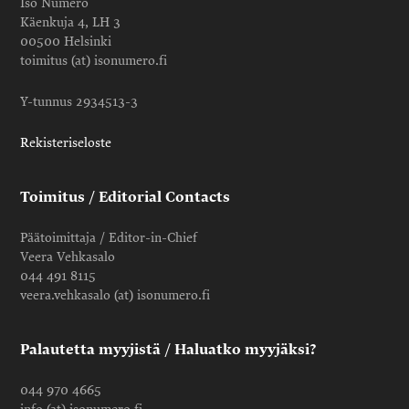
Iso Numero
Käenkuja 4, LH 3
00500 Helsinki
toimitus (at) isonumero.fi
Y-tunnus 2934513-3
Rekisteriseloste
Toimitus / Editorial Contacts
Päätoimittaja / Editor-in-Chief
Veera Vehkasalo
044 491 8115
veera.vehkasalo (at) isonumero.fi
Palautetta myyjistä / Haluatko myyjäksi?
044 970 4665