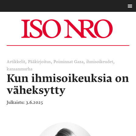
,
,
,
,
Artikkelit
Pääkirjoitus
Poiminnat
Gaza
ihmisoikeudet
kansanmurha
Kun ihmisoikeuksia on
väheksytty
3.6.2025