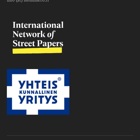
info (at) isonumero.fi