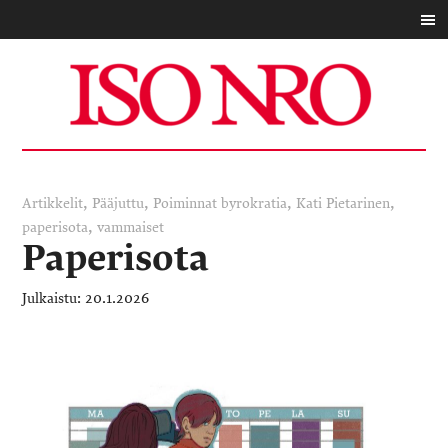
,
,
,
,
Artikkelit
Pääjuttu
Poiminnat
byrokratia
Kati Pietarinen
,
paperisota
vammaiset
Paperisota
20.1.2026