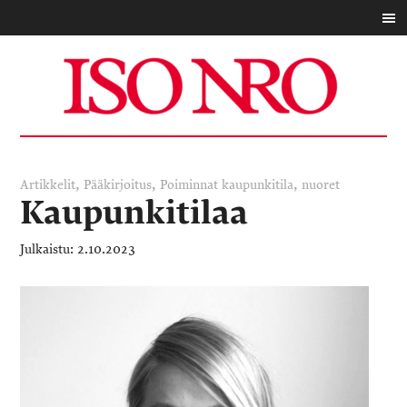
,
,
,
Artikkelit
Pääkirjoitus
Poiminnat
kaupunkitila
nuoret
Kaupunkitilaa
2.10.2023