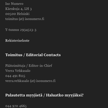
Iso Numero
Käenkuja 4, LH 3
00500 Helsinki
toimitus (at) isonumero.fi
Y-tunnus 2934513-3
Rekisteriseloste
Toimitus / Editorial Contacts
Päätoimittaja / Editor-in-Chief
Veera Vehkasalo
044 491 8115
veera.vehkasalo (at) isonumero.fi
Palautetta myyjistä / Haluatko myyjäksi?
044 970 4665