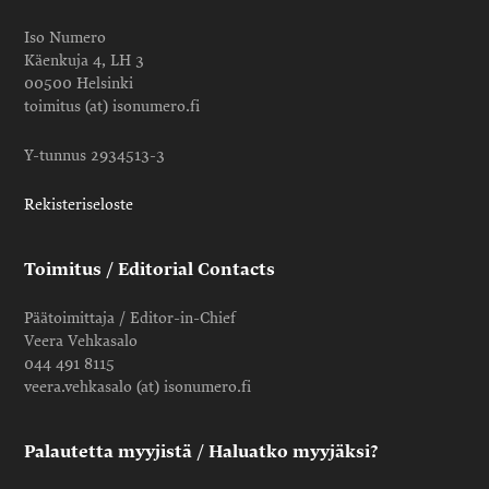
Iso Numero
Käenkuja 4, LH 3
00500 Helsinki
toimitus (at) isonumero.fi
Y-tunnus 2934513-3
Rekisteriseloste
Toimitus / Editorial Contacts
Päätoimittaja / Editor-in-Chief
Veera Vehkasalo
044 491 8115
veera.vehkasalo (at) isonumero.fi
Palautetta myyjistä / Haluatko myyjäksi?