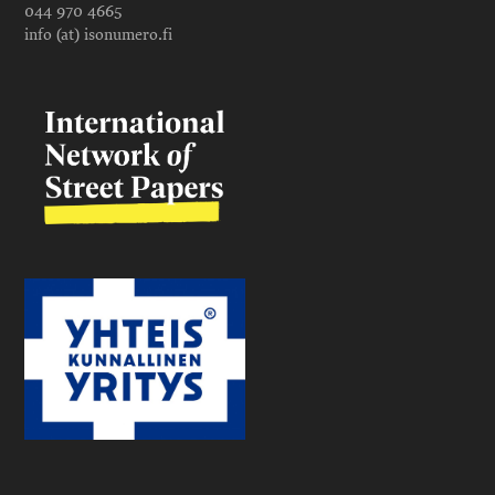
044 970 4665
info (at) isonumero.fi