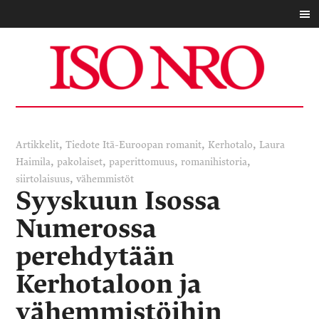
,
,
,
Artikkelit
Tiedote
Itä-Euroopan romanit
Kerhotalo
Laura
,
,
,
,
Haimila
pakolaiset
paperittomuus
romanihistoria
,
siirtolaisuus
vähemmistöt
Syyskuun Isossa
Numerossa
perehdytään
Kerhotaloon ja
vähemmistöihin