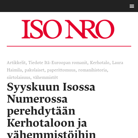
,
,
,
Artikkelit
Tiedote
Itä-Euroopan romanit
Kerhotalo
Laura
,
,
,
,
Haimila
pakolaiset
paperittomuus
romanihistoria
,
siirtolaisuus
vähemmistöt
Syyskuun Isossa
Numerossa
perehdytään
Kerhotaloon ja
vähemmistöihin