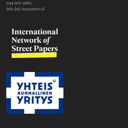
044 970 4665
info (at) isonumero.fi