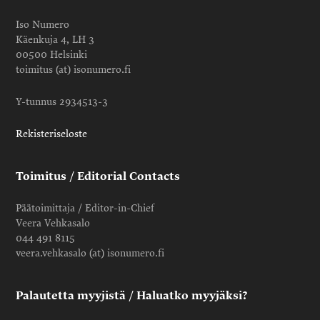
Iso Numero
Käenkuja 4, LH 3
00500 Helsinki
toimitus (at) isonumero.fi
Y-tunnus 2934513-3
Rekisteriseloste
Toimitus / Editorial Contacts
Päätoimittaja / Editor-in-Chief
Veera Vehkasalo
044 491 8115
veera.vehkasalo (at) isonumero.fi
Palautetta myyjistä / Haluatko myyjäksi?