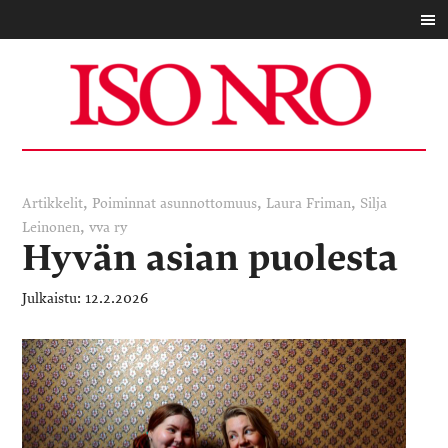
,
,
,
Artikkelit
Poiminnat
asunnottomuus
Laura Friman
Silja
,
Leinonen
vva ry
Hyvän asian puolesta
12.2.2026