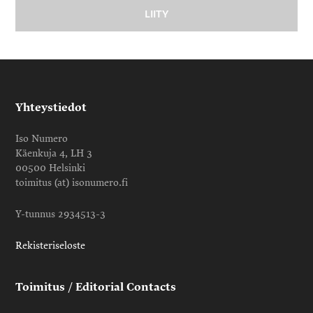
Yhteystiedot
Iso Numero
Käenkuja 4, LH 3
00500 Helsinki
toimitus (at) isonumero.fi
Y-tunnus 2934513-3
Rekisteriseloste
Toimitus / Editorial Contacts