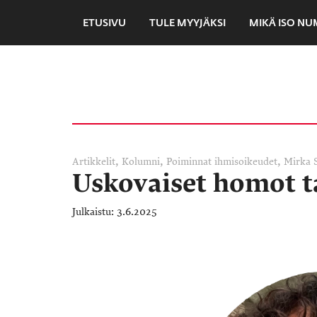
ETUSIVU
TULE MYYJÄKSI
MIKÄ ISO N
,
,
,
Artikkelit
Kolumni
Poiminnat
ihmisoikeudet
Mirka 
Uskovaiset homot t
3.6.2025