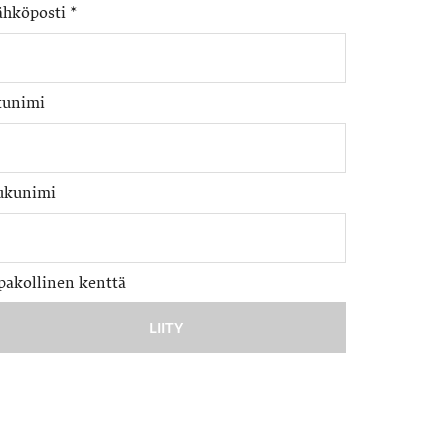
ähköposti
*
tunimi
ukunimi
pakollinen kenttä