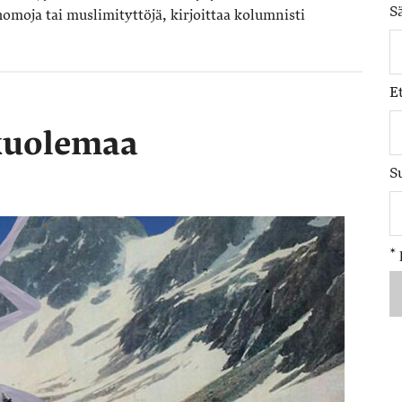
S
homoja tai muslimi­tyttöjä, kirjoittaa kolumnisti
E
kuolemaa
S
*