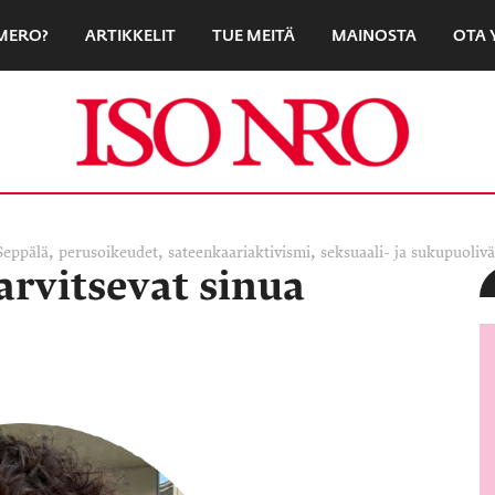
UMERO?
ARTIKKELIT
TUE MEITÄ
MAINOSTA
OTA 
,
,
,
Seppälä
perusoikeudet
sateenkaariaktivismi
seksuaali- ja sukupuoli
arvitsevat sinua