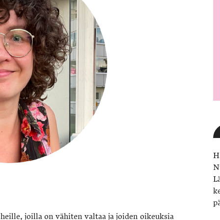
H
N
L
k
p
heille, joilla on vähiten valtaa ja joiden oikeuksia