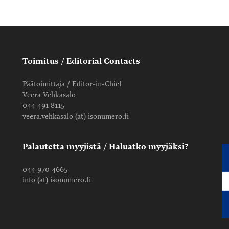
Toimitus / Editorial Contacts
Päätoimittaja / Editor-in-Chief
Veera Vehkasalo
044 491 8115
veera.vehkasalo (at) isonumero.fi
Palautetta myyjistä / Haluatko myyjäksi?
044 970 4665
info (at) isonumero.fi