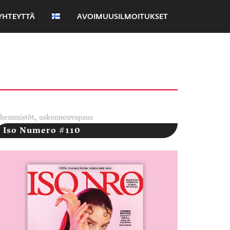
YHTEYTTÄ
AVOIMUUSILMOITUKSET
,
vähemmistöt
uskonnonvapaus
Iso Numero #110