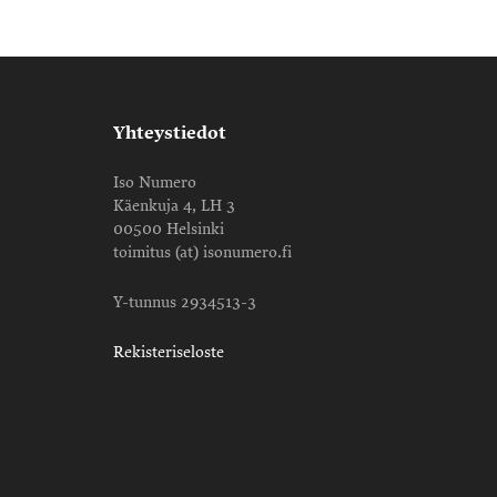
Yhteystiedot
Iso Numero
Käenkuja 4, LH 3
00500 Helsinki
toimitus (at) isonumero.fi
Y-tunnus 2934513-3
Rekisteriseloste