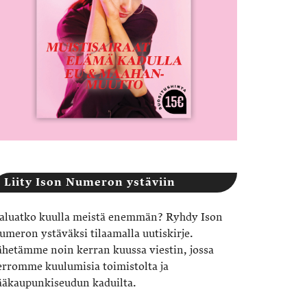
Liity Ison Numeron ystäviin
aluatko kuulla meistä enemmän? Ryhdy Ison
umeron ystäväksi tilaamalla uutiskirje.
ähetämme noin kerran kuussa viestin, jossa
erromme kuulumisia toimistolta ja
ääkaupunkiseudun kaduilta.