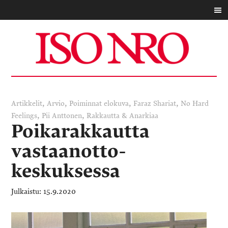
,
,
,
,
Artikkelit
Arvio
Poiminnat
elokuva
Faraz Shariat
No Hard
,
,
Feelings
Pii Anttonen
Rakkautta & Anarkiaa
Poika­rakkautta
vastaanotto­
keskuksessa
15.9.2020