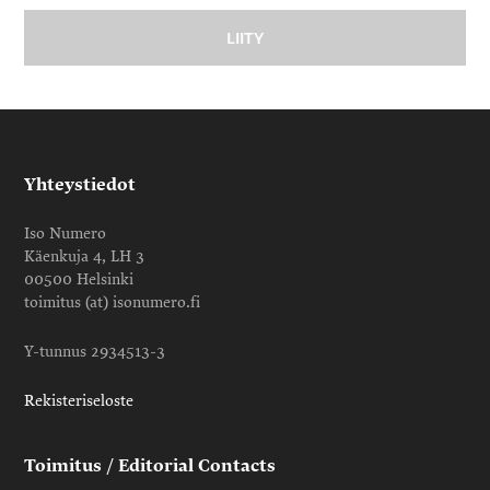
Yhteystiedot
Iso Numero
Käenkuja 4, LH 3
00500 Helsinki
toimitus (at) isonumero.fi
Y-tunnus 2934513-3
Rekisteriseloste
Toimitus / Editorial Contacts