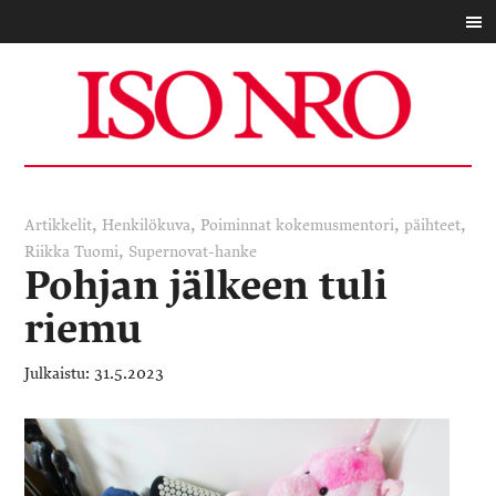
,
,
,
,
Artikkelit
Henkilökuva
Poiminnat
kokemusmentori
päihteet
,
Riikka Tuomi
Supernovat-hanke
Pohjan jälkeen tuli
riemu
31.5.2023