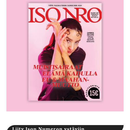
Liity Ison Numeron ystäviin