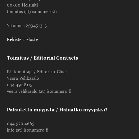
00500 Helsinki
toimitus (at) isonumero.fi
Y-tunnus 2934513-3
Rekisteriseloste
Toimitus / Editorial Contacts
Päätoimittaja / Editor-in-Chief
Veera Vehkasalo
044 491 8115
veera.vehkasalo (at) isonumero.fi
Palautetta myyjistä / Haluatko myyjäksi?
044 970 4665
info (at) isonumero.fi