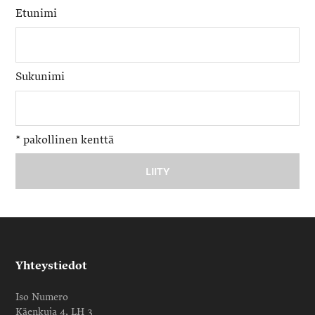
Etunimi
Sukunimi
*
pakollinen kenttä
Yhteystiedot
Iso Numero
Käenkuja 4, LH 3