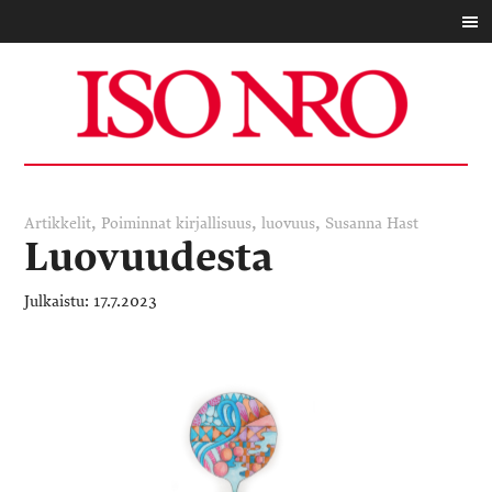
,
,
,
Artikkelit
Poiminnat
kirjallisuus
luovuus
Susanna Hast
Luovuudesta
17.7.2023