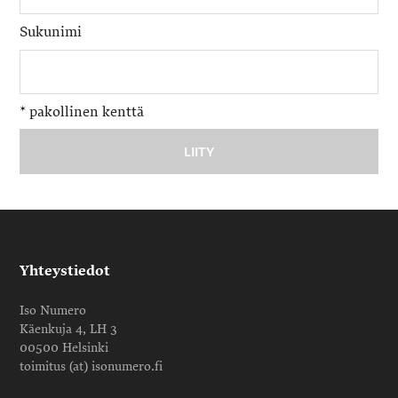
Sukunimi
*
pakollinen kenttä
Yhteystiedot
Iso Numero
Käenkuja 4, LH 3
00500 Helsinki
toimitus (at) isonumero.fi