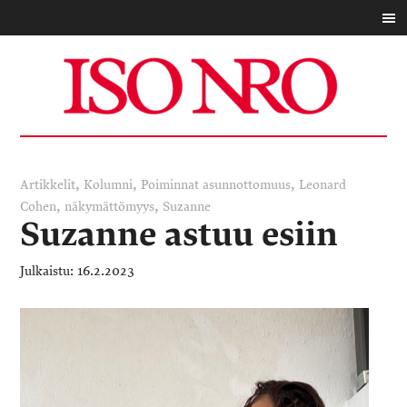
,
,
,
Artikkelit
Kolumni
Poiminnat
asunnottomuus
Leonard
,
,
Cohen
näkymättömyys
Suzanne
Suzanne astuu esiin
16.2.2023