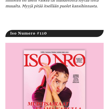
ihmisten on usein vaikea tai mahdotonta löytää töitä
muualta. Myyjä pitää itsellään puolet kansihinnasta.
Iso Numero #110