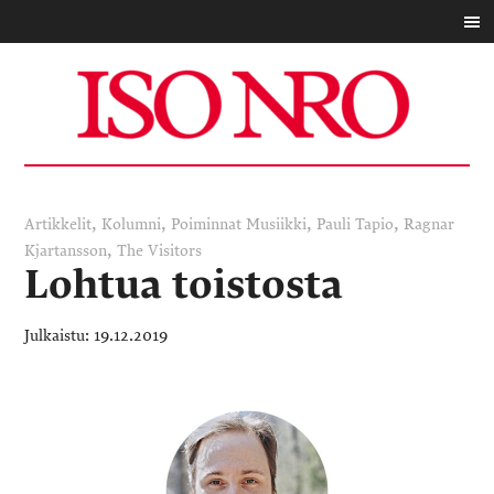
,
,
,
,
Artikkelit
Kolumni
Poiminnat
Musiikki
Pauli Tapio
Ragnar
,
Kjartansson
The Visitors
Lohtua toistosta
19.12.2019