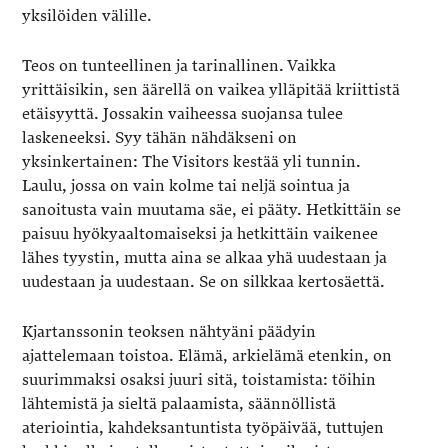
yksilöiden välille.
Teos on tunteellinen ja tarinallinen. Vaikka
yrittäisikin, sen äärellä on vaikea ylläpitää kriittistä
etäisyyttä. Jossakin vaiheessa suojansa tulee
laskeneeksi. Syy tähän nähdäkseni on
yksinkertainen: The Visitors kestää yli tunnin.
Laulu, jossa on vain kolme tai neljä sointua ja
sanoitusta vain muutama säe, ei pääty. Hetkittäin se
paisuu hyökyaaltomaiseksi ja hetkittäin vaikenee
lähes tyystin, mutta aina se alkaa yhä uudestaan ja
uudestaan ja uudestaan. Se on silkkaa kertosäettä.
Kjartanssonin teoksen nähtyäni päädyin
ajattelemaan toistoa. Elämä, arkielämä etenkin, on
suurimmaksi osaksi juuri sitä, toistamista: töihin
lähtemistä ja sieltä palaamista, säännöllistä
ateriointia, kahdeksantuntista työpäivää, tuttujen