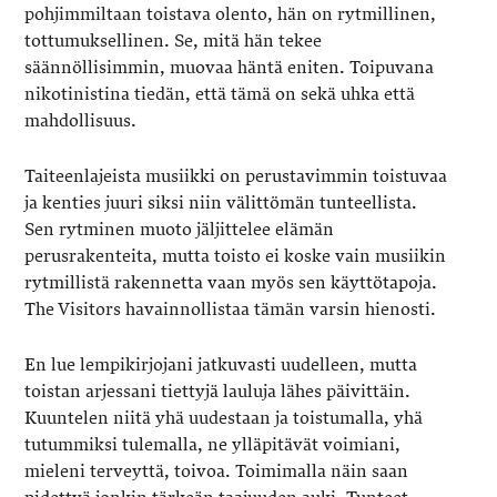
pohjimmiltaan toistava olento, hän on rytmillinen,
tottumuksellinen. Se, mitä hän tekee
säännöllisimmin, muovaa häntä eniten. Toipuvana
nikotinistina tiedän, että tämä on sekä uhka että
mahdollisuus.
Taiteenlajeista musiikki on perustavimmin toistuvaa
ja kenties juuri siksi niin välittömän tunteellista.
Sen rytminen muoto jäljittelee elämän
perusrakenteita, mutta toisto ei koske vain musiikin
rytmillistä rakennetta vaan myös sen käyttötapoja.
The Visitors havainnollistaa tämän varsin hienosti.
En lue lempikirjojani jatkuvasti uudelleen, mutta
toistan arjessani tiettyjä lauluja lähes päivittäin.
Kuuntelen niitä yhä uudestaan ja toistumalla, yhä
tutummiksi tulemalla, ne ylläpitävät voimiani,
mieleni terveyttä, toivoa. Toimimalla näin saan