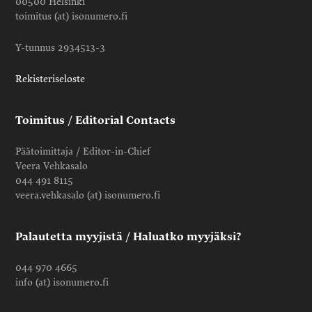
00500 Helsinki
toimitus (at) isonumero.fi
Y-tunnus 2934513-3
Rekisteriseloste
Toimitus / Editorial Contacts
Päätoimittaja / Editor-in-Chief
Veera Vehkasalo
044 491 8115
veera.vehkasalo (at) isonumero.fi
Palautetta myyjistä / Haluatko myyjäksi?
044 970 4665
info (at) isonumero.fi