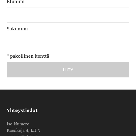
Etunimi
Sukunimi
*
pakollinen kenttä
Yhteystiedot
Iso Numero
Käenkuja 4, LH 3