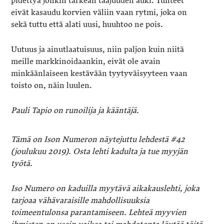
pidettyä jonkin tärkeän taajuuden auki. Tunteet
eivät kasaudu korvien väliin vaan rytmi, joka on
sekä tuttu että alati uusi, huuhtoo ne pois.
Uutuus ja ainutlaatuisuus, niin paljon kuin niitä
meille markkinoidaankin, eivät ole avain
minkäänlaiseen kestävään tyytyväisyyteen vaan
toisto on, näin luulen.
Pauli Tapio on runoilija ja kääntäjä.
Tämä on Ison Numeron näytejuttu lehdestä #42
(joulukuu 2019). Osta lehti kadulta ja tue myyjän
työtä.
Iso Numero on kaduilla myytävä aikakauslehti, joka
tarjoaa vähävaraisille mahdollisuuksia
toimeentulonsa parantamiseen. Lehteä myyvien