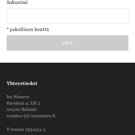
Sukunimi
*
pakollinen kenttä
Yhteystiedot
Iso Numero
Käenkuja 4, LH 3
00500 Helsinki
toimitus (at) isonumero.fi
Y-tunnus 2934513-3