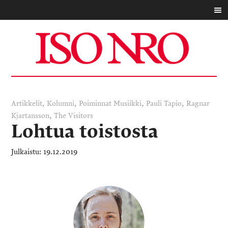
,
,
,
,
Artikkelit
Kolumni
Poiminnat
Musiikki
Pauli Tapio
Ragnar
,
Kjartansson
The Visitors
Lohtua toistosta
19.12.2019