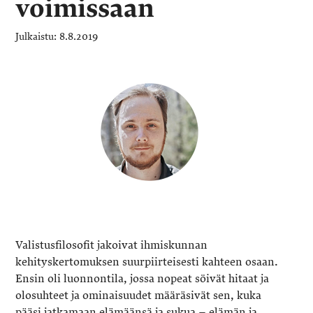
voimissaan
8.8.2019
Valistusfilosofit jakoivat ihmiskunnan
kehityskertomuksen suurpiirteisesti kahteen osaan.
Ensin oli luonnontila, jossa nopeat söivät hitaat ja
olosuhteet ja ominaisuudet määräsivät sen, kuka
pääsi jatkamaan elämäänsä ja sukua – elämän ja