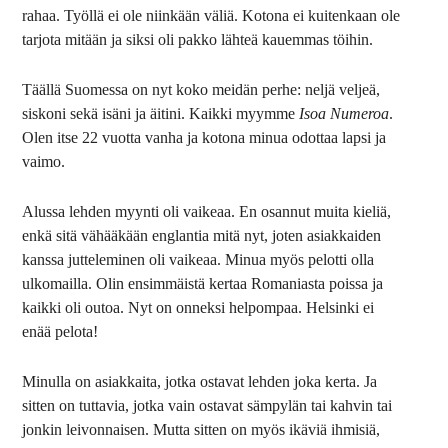
rahaa. Työllä ei ole niinkään väliä. Kotona ei kuitenkaan ole
tarjota mitään ja siksi oli pakko lähteä kauemmas töihin.
Täällä Suomessa on nyt koko meidän perhe: neljä veljeä,
siskoni sekä isäni ja äitini. Kaikki myymme
Isoa Numeroa
.
Olen itse 22 vuotta vanha ja kotona minua odottaa lapsi ja
vaimo.
Alussa lehden myynti oli vaikeaa. En osannut muita kieliä,
enkä sitä vähääkään englantia mitä nyt, joten asiakkaiden
kanssa jutteleminen oli vaikeaa. Minua myös pelotti olla
ulkomailla. Olin ensimmäistä kertaa Romaniasta poissa ja
kaikki oli outoa. Nyt on onneksi helpompaa. Helsinki ei
enää pelota!
Minulla on asiakkaita, jotka ostavat lehden joka kerta. Ja
sitten on tuttavia, jotka vain ostavat sämpylän tai kahvin tai
jonkin leivonnaisen. Mutta sitten on myös ikäviä ihmisiä,