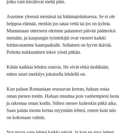
jotka vain kiroilevat meitä päin.
Asumme yleensä metsässä tai hätämajoituksessa. Se ei ole
helppoa elämää, etenkin jos sataa vettä tai jos on kylmä.
Muutamaan otteeseen olemme palanneet päivän päätteeksi
metsään, ja kaupungin työntekijät ovat vieneet kaikki
leiritavaramme kaatopaikalle. Sellainen on hyvin ikävää.
Peitotta nukkuminen tekee yöstä pitkän.
Kiitän kaikkia lehden ostavia. He eivät ehkä tiedäkään,
miten suuri merkitys jokaisella lehdellä on.
Kun palaan Romaniaan seuraavan kerran, haluan ostaa
oman pienen tontin. Haluan muuttaa pois vanhempieni luota
ja rakentaa oman kodin. Siihen menee kuitenkin pitkä aika.
Saan palata monta kertaa myymään lehteä, ennen kuin talo
on kokonaan valmis.
Nyt myyn vain lehteä kaikki päivät. Ja kun en myy lehteä,