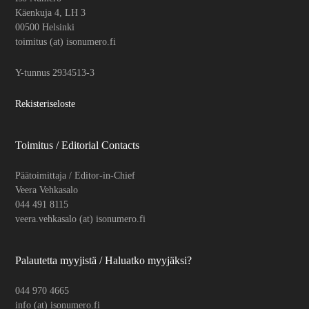
Käenkuja 4, LH 3
00500 Helsinki
toimitus (at) isonumero.fi
Y-tunnus 2934513-3
Rekisteriseloste
Toimitus / Editorial Contacts
Päätoimittaja / Editor-in-Chief
Veera Vehkasalo
044 491 8115
veera.vehkasalo (at) isonumero.fi
Palautetta myyjistä / Haluatko myyjäksi?
044 970 4665
info (at) isonumero.fi