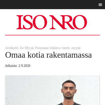
,
,
,
Artikkelit
Iso Myyjä
Poiminnat
liikkuva väestö
myyjät
Omaa kotia rakentamassa
2.9.2020