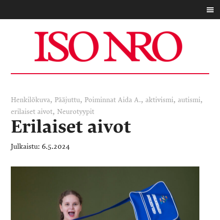
,
,
,
,
,
Henkilökuva
Pääjuttu
Poiminnat
Aida A.
aktivismi
autismi
,
erilaiset aivot
Neurotyypit
Erilaiset aivot
6.5.2024