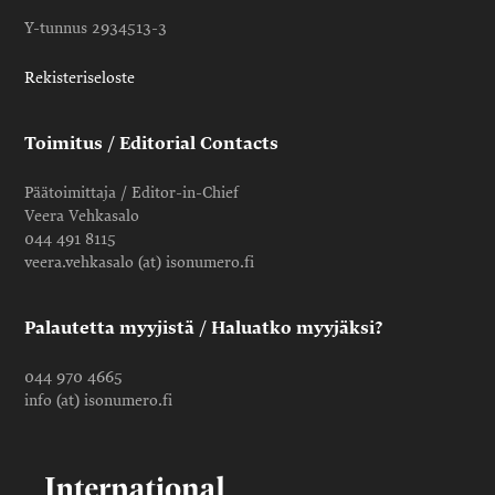
Y-tunnus 2934513-3
Rekisteriseloste
Toimitus / Editorial Contacts
Päätoimittaja / Editor-in-Chief
Veera Vehkasalo
044 491 8115
veera.vehkasalo (at) isonumero.fi
Palautetta myyjistä / Haluatko myyjäksi?
044 970 4665
info (at) isonumero.fi