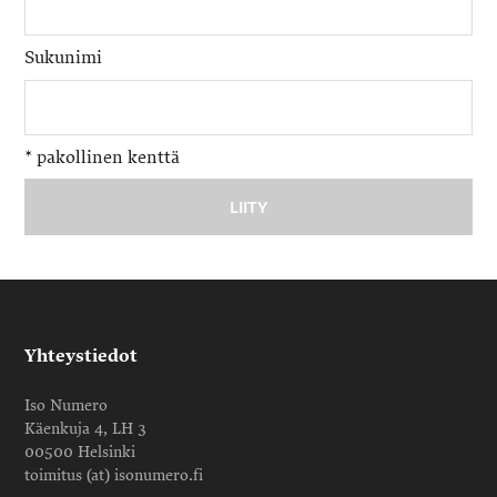
Sukunimi
*
pakollinen kenttä
Yhteystiedot
Iso Numero
Käenkuja 4, LH 3
00500 Helsinki
toimitus (at) isonumero.fi