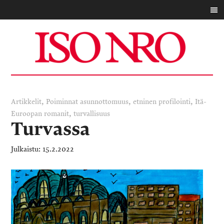
,
,
,
Artikkelit
Poiminnat
asunnottomuus
etninen profilointi
Itä-
,
Euroopan romanit
turvallisuus
Turvassa
15.2.2022