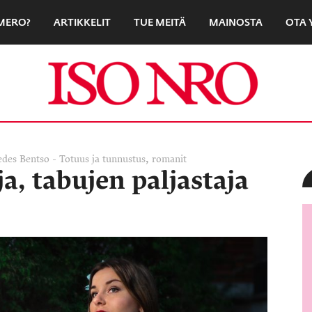
UMERO?
ARTIKKELIT
TUE MEITÄ
MAINOSTA
OTA 
,
des Bentso - Totuus ja tunnustus
romanit
, tabujen paljastaja