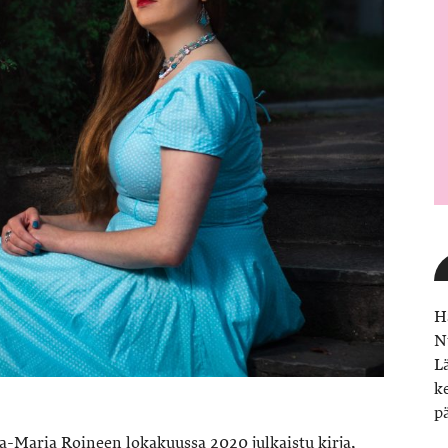
H
N
L
k
p
a-Maria Roineen lokakuussa 2020 julkaistu kirja,