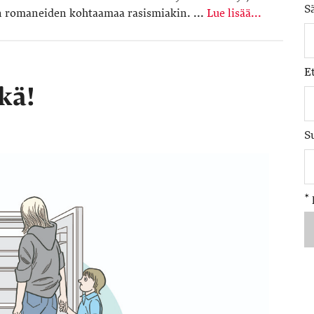
S
uin romaneiden kohtaamaa rasismiakin. ...
Lue lisää...
E
kä!
S
*