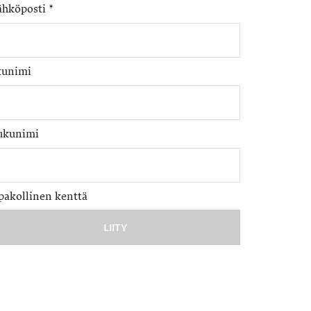
ähköposti
*
tunimi
ukunimi
pakollinen kenttä