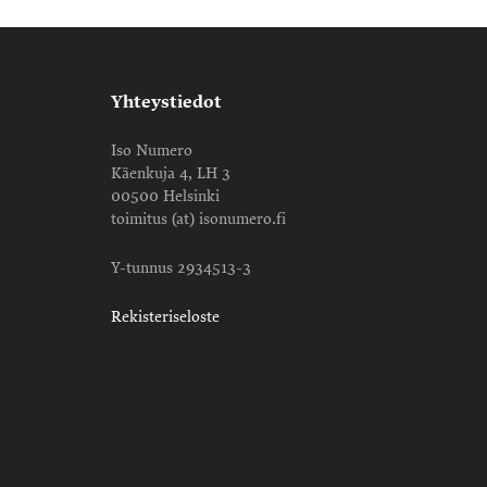
Yhteystiedot
Iso Numero
Käenkuja 4, LH 3
00500 Helsinki
toimitus (at) isonumero.fi
Y-tunnus 2934513-3
Rekisteriseloste