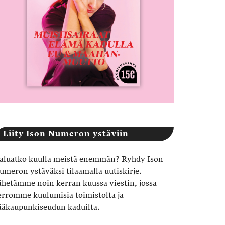
Liity Ison Numeron ystäviin
aluatko kuulla meistä enemmän? Ryhdy Ison
umeron ystäväksi tilaamalla uutiskirje.
ähetämme noin kerran kuussa viestin, jossa
erromme kuulumisia toimistolta ja
ääkaupunkiseudun kaduilta.