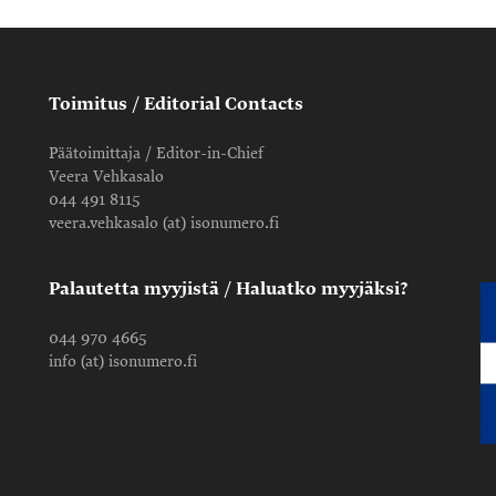
Toimitus / Editorial Contacts
Päätoimittaja / Editor-in-Chief
Veera Vehkasalo
044 491 8115
veera.vehkasalo (at) isonumero.fi
Palautetta myyjistä / Haluatko myyjäksi?
044 970 4665
info (at) isonumero.fi