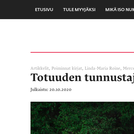
ETUSIVU
TULE MYYJÄKSI
MIKÄ ISO N
,
,
,
Artikkelit
Poiminnat
kirjat
Linda-Maria Roine
Merce
Totuuden tunnustaja
20.10.2020