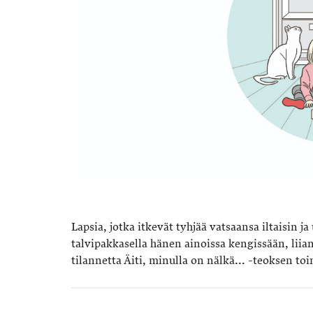
Lapsia, jotka itkevät tyhjää vatsaansa iltaisin ja
talvipakkasella hänen ainoissa kengissään, lii
tilannetta Äiti, minulla on nälkä... -teoksen toi