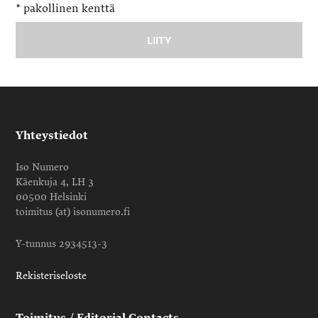
*
pakollinen kenttä
Yhteystiedot
Iso Numero
Käenkuja 4, LH 3
00500 Helsinki
toimitus (at) isonumero.fi
Y-tunnus 2934513-3
Rekisteriseloste
Toimitus / Editorial Contacts