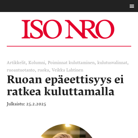
,
,
,
,
Artikkelit
Kolumni
Poiminnat
kuluttaminen
kulutusvalinnat
,
,
ruoantuotanto
ruoka
Veikka Lahtinen
Ruoan epäeettisyys ei
ratkea kuluttamalla
25.2.2025