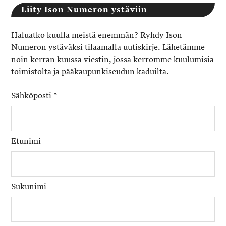
Liity Ison Numeron ystäviin
Haluatko kuulla meistä enemmän? Ryhdy Ison
Numeron ystäväksi tilaamalla uutiskirje. Lähetämme
noin kerran kuussa viestin, jossa kerromme kuulumisia
toimistolta ja pääkaupunkiseudun kaduilta.
Sähköposti
*
Etunimi
Sukunimi