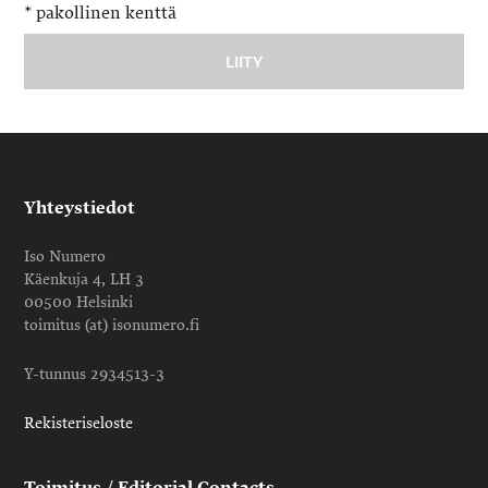
*
pakollinen kenttä
Yhteystiedot
Iso Numero
Käenkuja 4, LH 3
00500 Helsinki
toimitus (at) isonumero.fi
Y-tunnus 2934513-3
Rekisteriseloste
Toimitus / Editorial Contacts