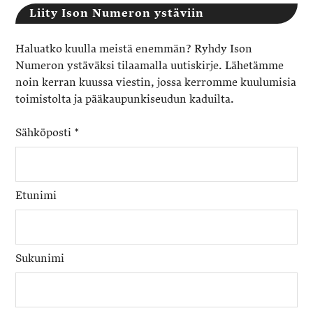
Liity Ison Numeron ystäviin
Haluatko kuulla meistä enemmän? Ryhdy Ison
Numeron ystäväksi tilaamalla uutiskirje. Lähetämme
noin kerran kuussa viestin, jossa kerromme kuulumisia
toimistolta ja pääkaupunkiseudun kaduilta.
Sähköposti
*
Etunimi
Sukunimi