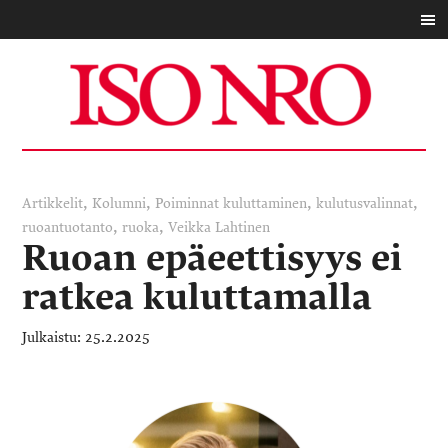
,
,
,
,
Artikkelit
Kolumni
Poiminnat
kuluttaminen
kulutusvalinnat
,
,
ruoantuotanto
ruoka
Veikka Lahtinen
Ruoan epäeettisyys ei
ratkea kuluttamalla
25.2.2025