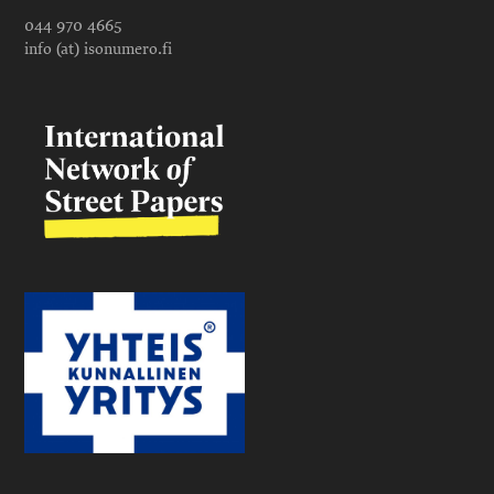
044 970 4665
info (at) isonumero.fi