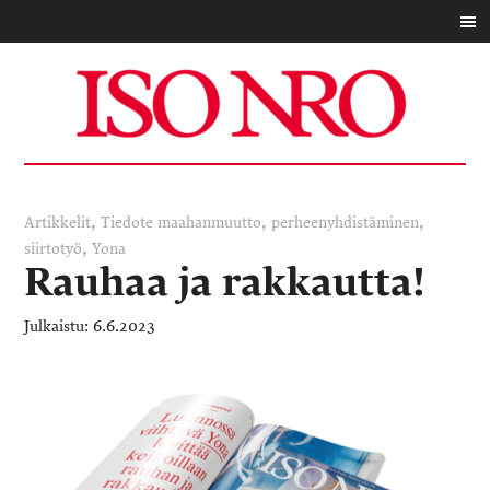
,
,
,
Artikkelit
Tiedote
maahanmuutto
perheenyhdistäminen
,
siirtotyö
Yona
Rauhaa ja rakkautta!
6.6.2023