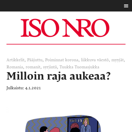
,
,
,
,
,
Artikkelit
Pääjuttu
Poiminnat
korona
liikkuva väestö
myyjät
,
,
,
Romania
romanit
syrjintä
Tuukka Tuomasjukka
Milloin raja aukeaa?
4.1.2021