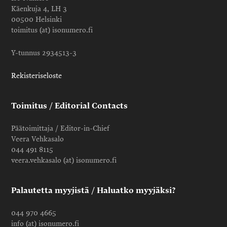
Käenkuja 4, LH 3
00500 Helsinki
toimitus (at) isonumero.fi
Y-tunnus 2934513-3
Rekisteriseloste
Toimitus / Editorial Contacts
Päätoimittaja / Editor-in-Chief
Veera Vehkasalo
044 491 8115
veera.vehkasalo (at) isonumero.fi
Palautetta myyjistä / Haluatko myyjäksi?
044 970 4665
info (at) isonumero.fi