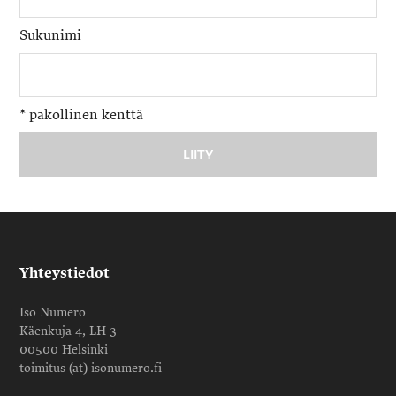
Sukunimi
*
pakollinen kenttä
Yhteystiedot
Iso Numero
Käenkuja 4, LH 3
00500 Helsinki
toimitus (at) isonumero.fi