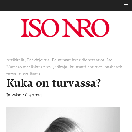
,
,
,
Artikkelit
Pääkirjoitus
Poiminnat
hybridioperaatiot
Iso
,
,
,
,
Numero maaliskuu 2024
itäraja
kulttuurilehtituet
pushback
,
turva
turvallisuus
Kuka on turvassa?
6.3.2024