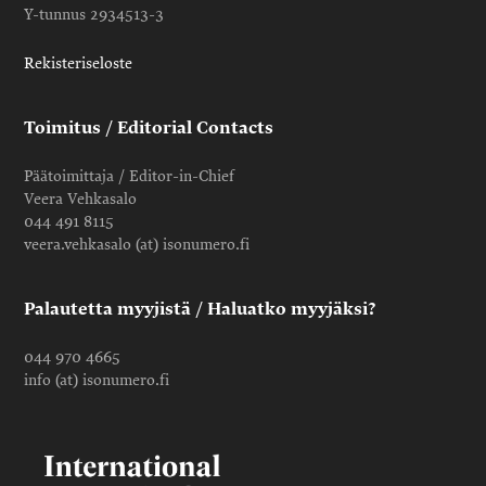
Y-tunnus 2934513-3
Rekisteriseloste
Toimitus / Editorial Contacts
Päätoimittaja / Editor-in-Chief
Veera Vehkasalo
044 491 8115
veera.vehkasalo (at) isonumero.fi
Palautetta myyjistä / Haluatko myyjäksi?
044 970 4665
info (at) isonumero.fi