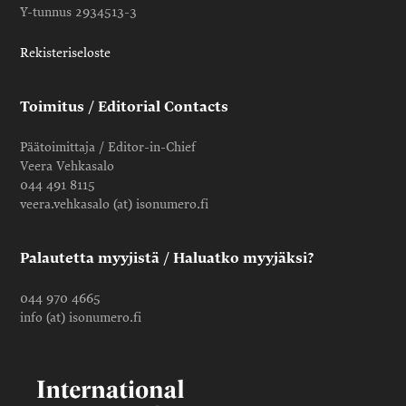
Y-tunnus 2934513-3
Rekisteriseloste
Toimitus / Editorial Contacts
Päätoimittaja / Editor-in-Chief
Veera Vehkasalo
044 491 8115
veera.vehkasalo (at) isonumero.fi
Palautetta myyjistä / Haluatko myyjäksi?
044 970 4665
info (at) isonumero.fi