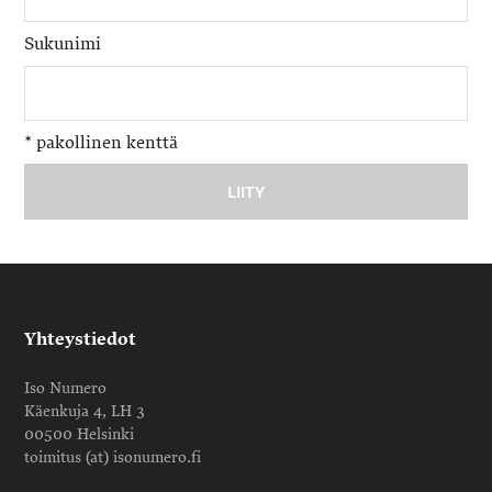
Sukunimi
*
pakollinen kenttä
Yhteystiedot
Iso Numero
Käenkuja 4, LH 3
00500 Helsinki
toimitus (at) isonumero.fi