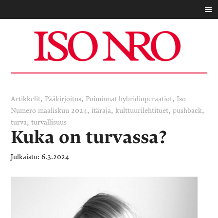
,
,
,
Artikkelit
Pääkirjoitus
Poiminnat
hybridioperaatiot
Iso
,
,
,
,
Numero maaliskuu 2024
itäraja
kulttuurilehtituet
pushback
,
turva
turvallisuus
Kuka on turvassa?
6.3.2024